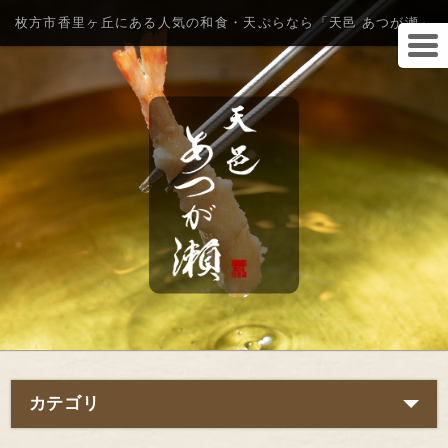
枚方市香里ヶ丘にある人気の和食・天ぷらなら「天邑 あつが瀬」
カテゴリ