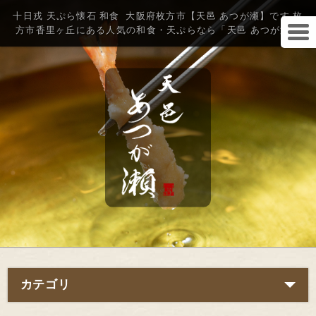
十日戎 天ぷら懐石 和食 大阪府枚方市【天邑 あつが瀬】です 枚
方市香里ヶ丘にある人気の和食・天ぷらなら「天邑 あつが瀬」
カテゴリ