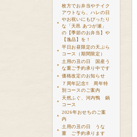
枚方でお弁当やテイク
アウトなら、ハレの日
やお祝いにもぴったり
な「天邑 あつが瀬」
の【季節のお弁当】や
【逸品】を！
平日お昼限定の天ぷら
コース（期間限定）
土用の丑の日 国産う
な重ご予約承り中です
価格改定のお知らせ
７周年記念‼ 周年特
別コースのご案内
天然ふぐ、河内鴨 鍋
コース
2026年おせちのご案
内
土用の丑の日 うな
重 ご予約承ります