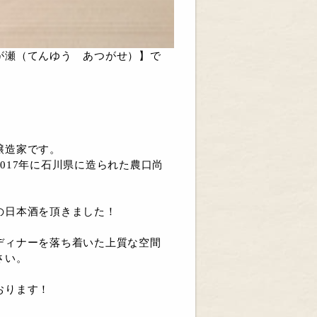
が瀬（てんゆう あつがせ）】で
醸造家です。
017年に石川県に造られた農口尚
の日本酒を頂きました！
ディナーを落ち着いた上質な空間
さい。
おります！