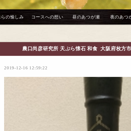
ぷらの愉しみ
コースへの想い
昼のあつが瀬
夜のあつ
農口尚彦研究所 天ぷら懐石 和食 大阪府枚方
2019-12-16 12:59:22