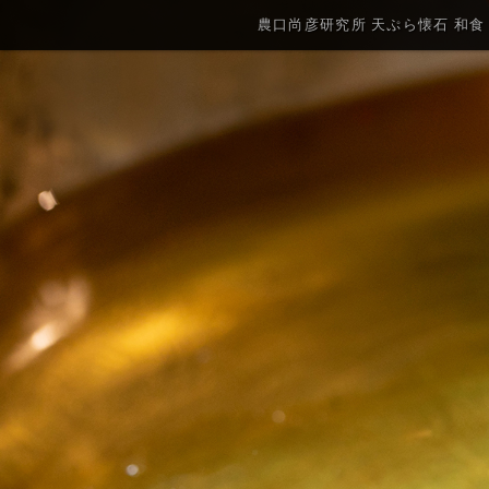
農口尚彦研究所 天ぷら懐石 和