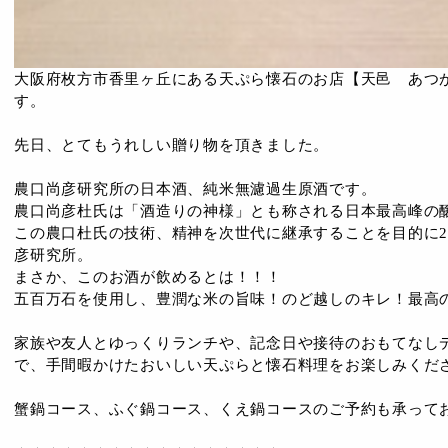
大阪府枚方市香里ヶ丘にある天ぷら懐石のお店【天邑 あつ
す。
先日、とてもうれしい贈り物を頂きました。
農口尚彦研究所の日本酒、純米無濾過生原酒です。
農口尚彦杜氏は「酒造りの神様」とも称される日本最高峰の
この農口杜氏の技術、精神を次世代に継承することを目的に2
彦研究所。
まさか、このお酒が飲めるとは！！！
五百万石を使用し、豊潤な米の旨味！のど越しのキレ！最高
家族や友人とゆっくりランチや、記念日や接待のおもてなし
で、手間暇かけたおいしい天ぷらと懐石料理をお楽しみくだ
蟹鍋コース、ふぐ鍋コース、くえ鍋コースのご予約も承って