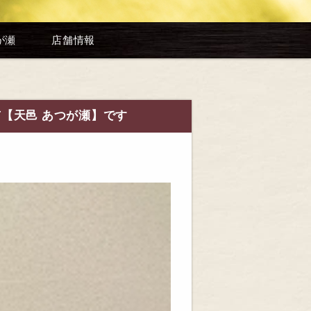
が瀬
店舗情報
市【天邑 あつが瀬】です