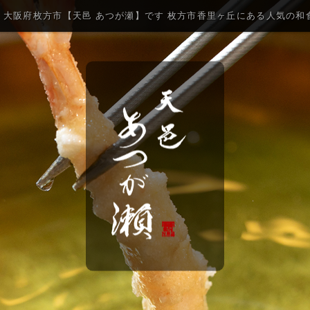
食 大阪府枚方市【天邑 あつが瀬】です 枚方市香里ヶ丘にある人気の和