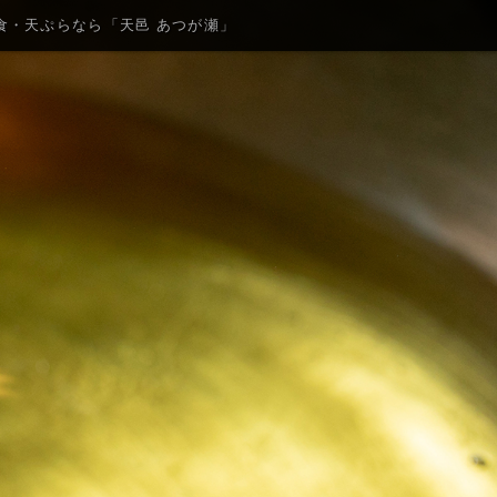
食・天ぷらなら「天邑 あつが瀬」