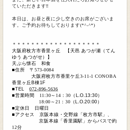
ていただきます‼
本日は、お昼と夜に少し空きのお席がございま
す。ご予約お待ちしております(*^-^*)
＊＊＊＊＊＊＊＊＊＊＊＊＊＊＊＊＊＊＊
大阪府枚方市香里ヶ丘 【天邑
あつが瀬（てん
ゆう
あつがせ）】
天ぷら懐石 和食
■住所
〒
573-0084
大阪府枚方市香里ケ丘
3-11-1 CONOBA
香里ヶ丘
B
棟
1F
■
TEL
072-896-5636
■営業時間 11:30～14：30
（
L.O.13:30
）
18:00～21：30
（
L.O.20:00
）
■定休日 日曜日
■アクセス
京阪本線・交野線「枚方市駅」、
京阪本線「香里園駅」からバスで約
12
分