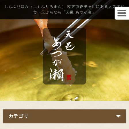
しもふり口万（しもふりろまん） 枚方市香里ヶ丘にある人気の和
食・天ぷらなら「天邑 あつが瀬」
カテゴリ