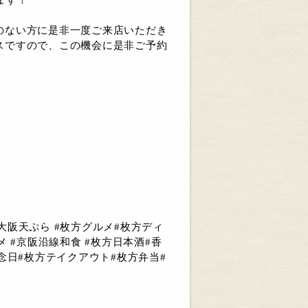
のない方に是非一度ご来店いただき
スですので、この機会に是非ご予約
#大阪天ぷら #枚方グルメ#枚方ディ
 #京阪沿線和食 #枚方日本酒#香
念日#枚方テイクアウト#枚方弁当#