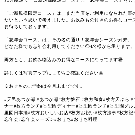
「ご新規様限定コース」は、まだ当店をご利用になられた事
たいという思いで考えました。お飲みもの付きのお得なコー
お待ちしております。
「忘年会コース」は、その名の通り！忘年会シーズン到来。
どなた様でも忘年会利用してください🙂4名様から承ります。
両方とも、お飲み物込みのお得なコースになってます🉐
詳しくは写真アップにして🔍ご確認ください🙇
※おせちのご予約は今月末までです。
#天邑あつが瀬 #あつが瀬#枚方懐石 #枚方和食#枚方天ぷら 
ナー#枚方ランチ#香里園ディナー#香里園ランチ#香里園グルメ
里園日本酒#枚方おいしいお店#枚方お祝い#枚方法事#枚方記
忘年会#忘年会シーズン#おせち#おせち料理