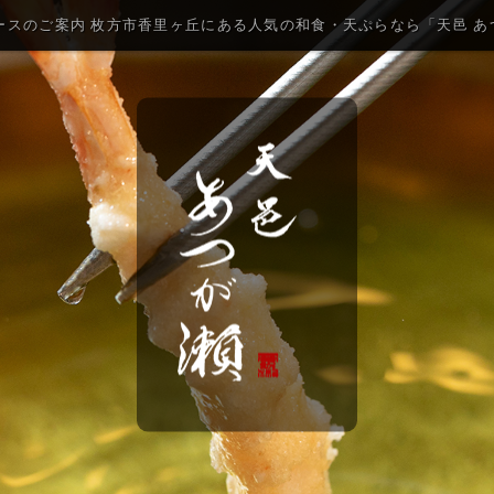
コースのご案内 枚方市香里ヶ丘にある人気の和食・天ぷらなら「天邑 あ