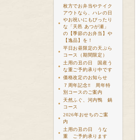
枚方でお弁当やテイク
アウトなら、ハレの日
やお祝いにもぴったり
な「天邑 あつが瀬」
の【季節のお弁当】や
【逸品】を！
平日お昼限定の天ぷら
コース（期間限定）
土用の丑の日 国産う
な重ご予約承り中です
価格改定のお知らせ
７周年記念‼ 周年特
別コースのご案内
天然ふぐ、河内鴨 鍋
コース
2026年おせちのご案
内
土用の丑の日 うな
重 ご予約承ります