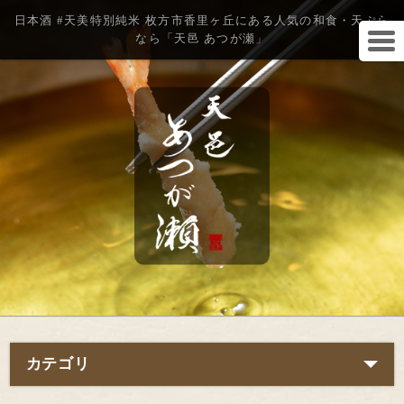
日本酒 #天美特別純米 枚方市香里ヶ丘にある人気の和食・天ぷら
なら「天邑 あつが瀬」
カテゴリ